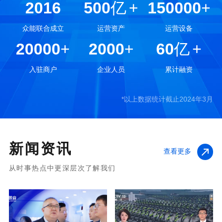
2016
500
亿
+
150000
+
众能联合成立
运营资产
运营设备
20000
+
2000
+
60
亿
+
入驻商户
企业人员
累计融资
*以上数据统计截止2024年3月
新闻资讯
查看更多
从时事热点中更深层次了解我们